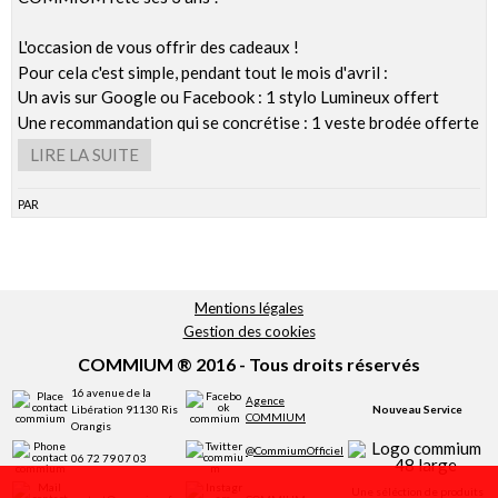
Réservation
L'occasion de vous offrir des cadeaux !
Pour cela c'est simple, pendant tout le mois d'avril :
Un avis sur Google ou Facebook : 1 stylo Lumineux offert
Une recommandation qui se concrétise : 1 veste brodée offerte
LIRE LA SUITE
par
Mentions légales
Gestion des cookies
COMMIUM ® 2016 - Tous droits réservés
16 avenue de la
Agence
Libération 91130 Ris
Nouveau Service
COMMIUM
Orangis
@CommiumOfficiel
06 72 79 07 03
Une séléction de produits