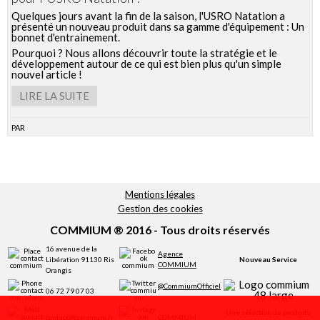
Réservation
Quelques jours avant la fin de la saison, l'USRO Natation a
présenté un nouveau produit dans sa gamme d'équipement : Un
bonnet d'entrainement.
Pourquoi ? Nous allons découvrir toute la stratégie et le
développement autour de ce qui est bien plus qu'un simple
nouvel article !
LIRE LA SUITE
par
Mentions légales
Gestion des cookies
COMMIUM ® 2016 - Tous droits réservés
16 avenue de la
Agence
Libération 91130 Ris
Nouveau Service
COMMIUM
Orangis
@CommiumOfficiel
06 72 79 07 03
Une séléction de produits
contact@commium.fr
COMMIUM