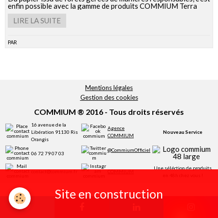
Réservation
enfin possible avec la gamme de produits COMMIUM Terra
LIRE LA SUITE
par
Mentions légales
Gestion des cookies
COMMIUM ® 2016 - Tous droits réservés
16 avenue de la
Agence
Libération 91130 Ris
Nouveau Service
COMMIUM
Orangis
@CommiumOfficiel
06 72 79 07 03
Une séléction de produits
contact@commium.fr
COMMIUM
en 48h chez vous !
Site en construction