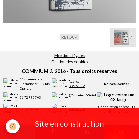
Réservation
RETOUR
Mentions légales
Gestion des cookies
COMMIUM ® 2016 - Tous droits réservés
16 avenue de la
Agence
Libération 91130 Ris
Nouveau Service
COMMIUM
Orangis
@CommiumOfficiel
06 72 79 07 03
Une séléction de produits
contact@commium.fr
COMMIUM
en 48h chez vous !
Site en construction