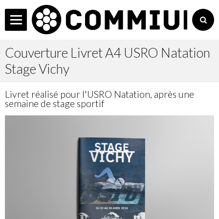
C
L'Agence
Couverture Livret A4 USRO Natation
Services
Stage Vichy
Accueil
Livret réalisé pour l'USRO Natation, après une
Les + COMMIUM
semaine de stage sportif
Actualités
Réalisations
Non Profit
Contact
Manager
Agenda