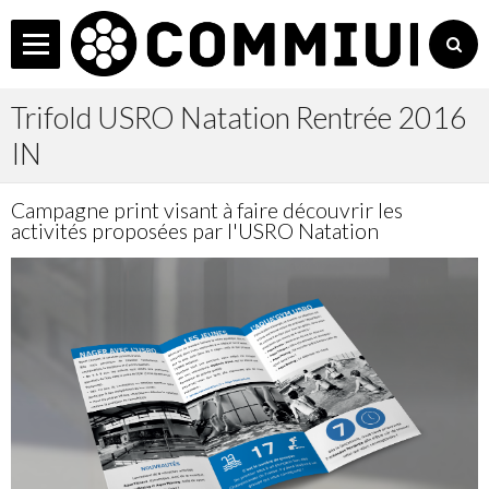
C
L'Agence
Trifold USRO Natation Rentrée 2016
Services
IN
Accueil
Campagne print visant à faire découvrir les
Les + COMMIUM
activités proposées par l'USRO Natation
Actualités
Réalisations
Non Profit
Contact
Manager
Agenda