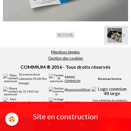
Réservation
RETOUR
Mentions légales
Gestion des cookies
COMMIUM ® 2016 - Tous droits réservés
16 avenue de la
Agence
Libération 91130 Ris
Nouveau Service
COMMIUM
Orangis
@CommiumOfficiel
06 72 79 07 03
Une séléction de produits
contact@commium.fr
COMMIUM
en 48h chez vous !
Site en construction