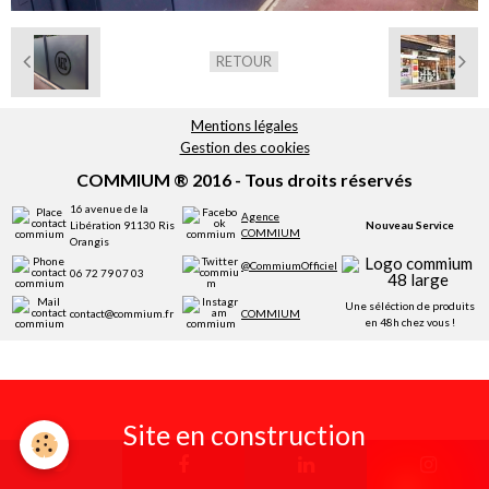
Réservation
RETOUR
Mentions légales
Gestion des cookies
COMMIUM ® 2016 - Tous droits réservés
16 avenue de la
Agence
Libération 91130 Ris
Nouveau Service
COMMIUM
Orangis
@CommiumOfficiel
06 72 79 07 03
Une séléction de produits
contact@commium.fr
COMMIUM
en 48h chez vous !
Site en construction