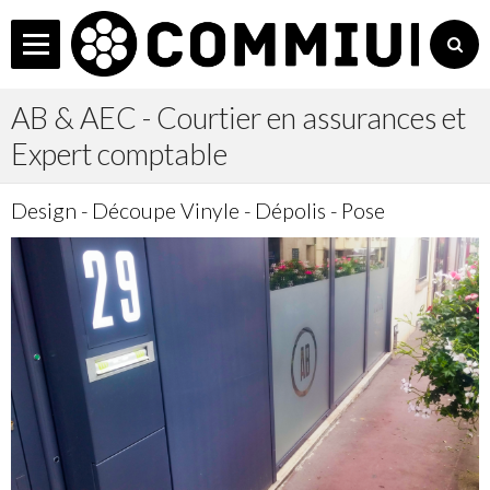
C
L'Agence
AB & AEC - Courtier en assurances et
Services
Expert comptable
Accueil
Design - Découpe Vinyle - Dépolis - Pose
Les + COMMIUM
Actualités
Réalisations
Non Profit
Contact
Manager
Agenda