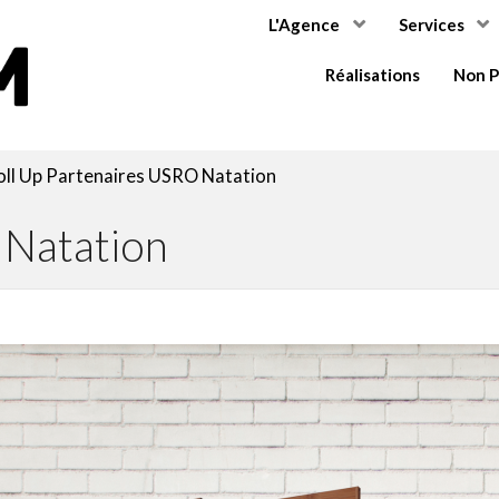
L'Agence
Services
COMMIUM
Réalisations
Non P
ll Up Partenaires USRO Natation
 Natation