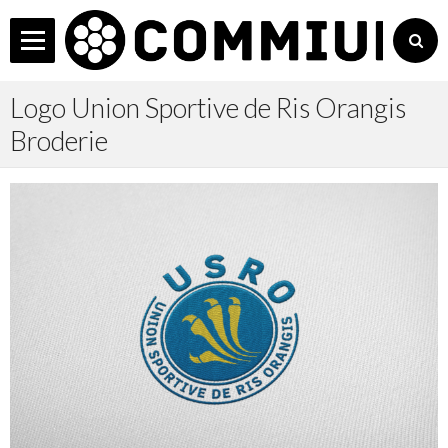
C
L'Agence
Logo Union Sportive de Ris Orangis
Services
Broderie
Accueil
Les + COMMIUM
Actualités
Réalisations
Non Profit
Contact
Manager
Agenda